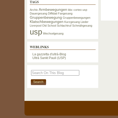
TAGS
Armbewegungen
Archiv
bbc
corteo usp
Dauergesang
Diffidati
Fangesang
Gruppenbewegung
Gruppenbewegungen
Klatschbewegungen
Kurzgesang
Lieder
Liverpool
Old School
Schlachtruf
Schmähgesang
usp
Wechselgesang
WEBLINKS
La gazzetta d'ultrà-Blog
Ultrà Sankt Pauli (USP)