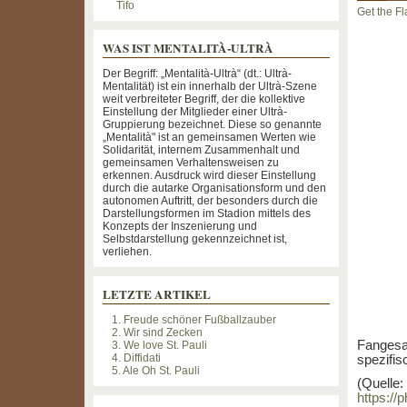
Tifo
Get the Fl
WAS IST MENTALITÀ-ULTRÀ
Der Begriff: „Mentalità-Ultrà“ (dt.: Ultrà-
Mentalität) ist ein innerhalb der Ultrà-Szene
weit verbreiteter Begriff, der die kollektive
Einstellung der Mitglieder einer Ultrà-
Gruppierung bezeichnet. Diese so genannte
„Mentalità" ist an gemeinsamen Werten wie
Solidarität, internem Zusammenhalt und
gemeinsamen Verhaltensweisen zu
erkennen. Ausdruck wird dieser Einstellung
durch die autarke Organisationsform und den
autonomen Auftritt, der besonders durch die
Darstellungsformen im Stadion mittels des
Konzepts der Inszenierung und
Selbstdarstellung gekennzeichnet ist,
verliehen.
LETZTE ARTIKEL
1. Freude schöner Fußballzauber
2. Wir sind Zecken
Fangesang
3. We love St. Pauli
4. Diffidati
spezifi
5. Ale Oh St. Pauli
(Quelle:
https:/