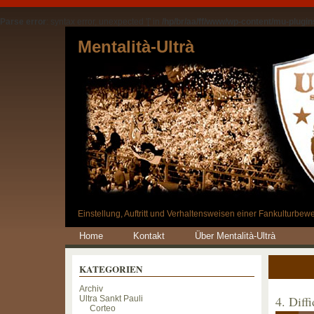
Parse error
: syntax error, unexpected '[' in
/hp/br/aa/ff/www/wp-content/mu-plugins
Mentalità-Ultrà
Einstellung, Auftritt und Verhaltensweisen einer Fankulturbe
Home
Kontakt
Über Mentalità-Ultrà
KATEGORIEN
Archiv
4. Diffi
Ultra Sankt Pauli
Corteo